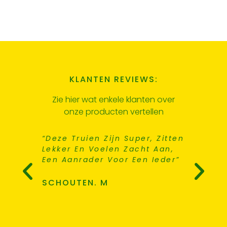
KLANTEN REVIEWS:
Zie hier wat enkele klanten over
onze producten vertellen
r Truien
“Deze Truien Zijn Super, Zitten
“Bestel
leverd
Lekker En Voelen Zacht Aan,
Gelever
jk Ook,
Een Aanrader Voor Een Ieder”
Websho
llen. "
Gaten 
Meer Ko
SCHOUTEN. M
VAN DE