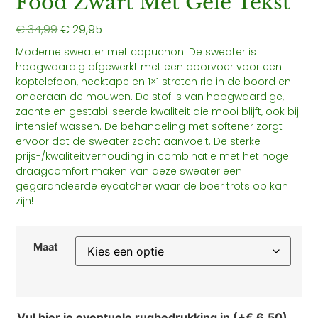
Food Zwart Met Gele Tekst
€
34,99
€
29,95
Moderne sweater met capuchon. De sweater is
hoogwaardig afgewerkt met een doorvoer voor een
koptelefoon, necktape en 1×1 stretch rib in de boord en
onderaan de mouwen. De stof is van hoogwaardige,
zachte en gestabiliseerde kwaliteit die mooi blijft, ook bij
intensief wassen. De behandeling met softener zorgt
ervoor dat de sweater zacht aanvoelt. De sterke
prijs-/kwaliteitverhouding in combinatie met het hoge
draagcomfort maken van deze sweater een
gegarandeerde eycatcher waar de boer trots op kan
zijn!
Maat
Vul hier je eventuele rugbedrukking in (+
€
6,50
)