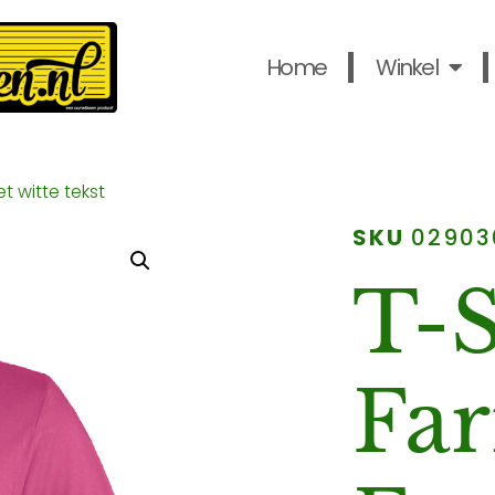
Home
Winkel
t witte tekst
SKU
02903
T-S
Fa