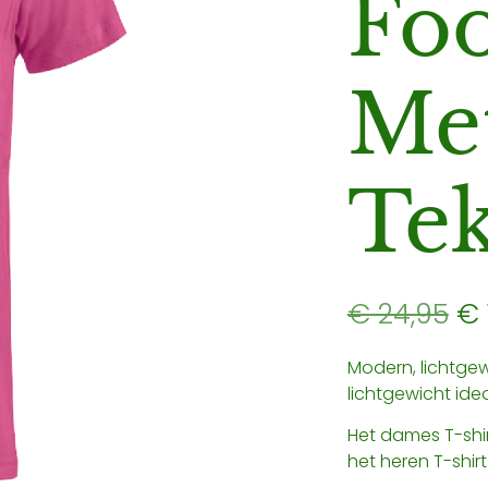
Fo
Met
Tek
€
24,95
€
Modern, lichtge
lichtgewicht ide
Het dames T-shir
het heren T-shir