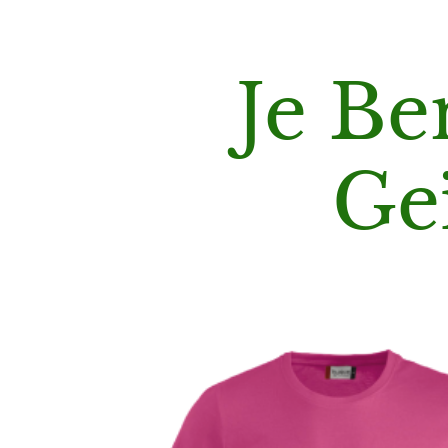
Je Be
Ge