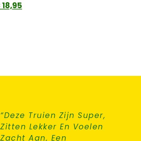
€
18,95
“Deze Truien Zijn Super,
“Beste
Zitten Lekker En Voelen
Geleve
Zacht Aan, Een
Websh