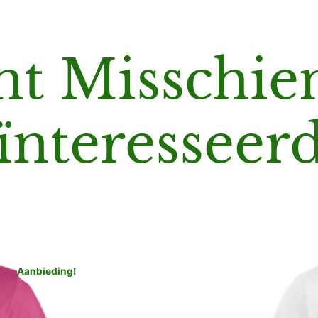
nt Misschi
ïnteresseerd
Aanbieding!