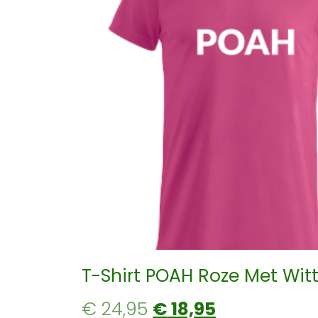
T-Shirt POAH Roze Met Witt
€
24,95
€
18,95