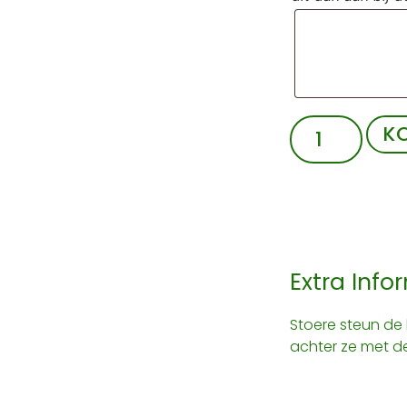
K
Extra Info
Stoere steun de 
achter ze met d