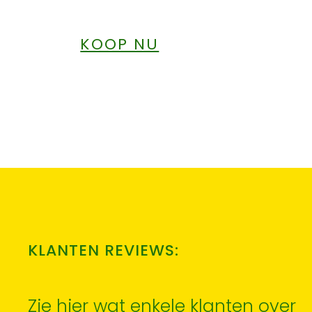
KOOP NU
KLANTEN REVIEWS:
“Besteld En Zeer 
Geleverd, Blij Me
Zie hier wat enkele klanten over
Webshop En Ga Z