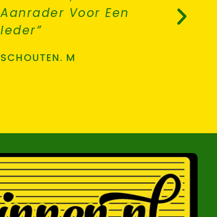
Aanrader Voor Een
Goed I
Ieder”
Houden
Meer K
SCHOUTEN. M
VAN DER