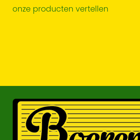
Goed In De Gate
onze producten vertellen
Houden Wat Er N
Meer Komt In De 
VAN DER PLAS