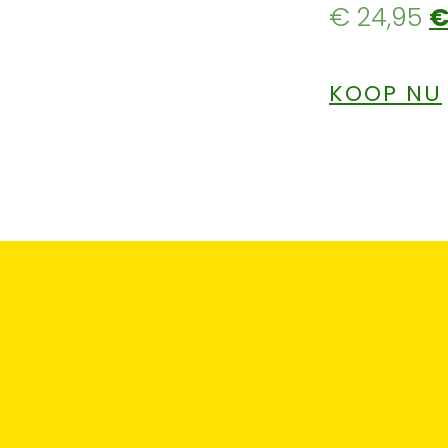
€
24,95
KOOP NU
Snel
“Dit Is Fantastisch Paar
t Deze
Truien Besteld, Werd
e
Snel Geleverd En Ze