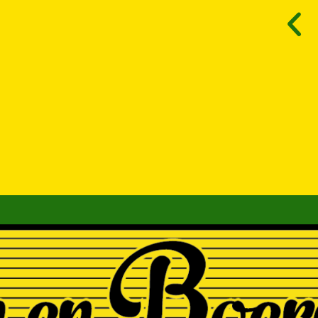
n
Zitten Nog Heerlijk Ook,
og
Ik Ga Er Nog Meer
Shop”
Bestellen. "
VAN AS