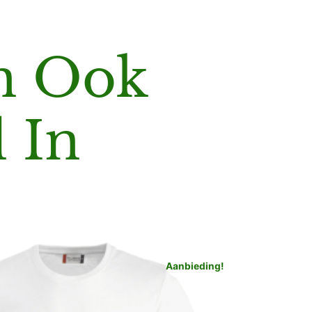
en Ook
 In
Aanbieding!